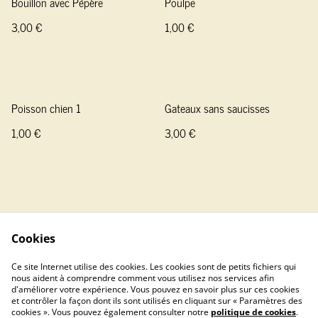
Bouillon avec Pépère
Poulpe
3,00 €
1,00 €
Poisson chien 1
Gateaux sans saucisses
1,00 €
3,00 €
Cookies
Contactez-nous
Conditions
Ce site Internet utilise des cookies. Les cookies sont de petits fichiers qui
Politique de confidentialité
Politique de cookies
nous aident à comprendre comment vous utilisez nos services afin
d'améliorer votre expérience. Vous pouvez en savoir plus sur ces cookies
Franponator
et contrôler la façon dont ils sont utilisés en cliquant sur « Paramètres des
cookies ». Vous pouvez également consulter notre
politique de cookies
.