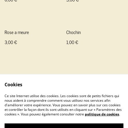
Rose a meure
Chochin
3,00 €
1,00 €
Cookies
Contactez-nous
Conditions
Ce site Internet utilise des cookies. Les cookies sont de petits fichiers qui
Politique de confidentialité
Politique de cookies
nous aident à comprendre comment vous utilisez nos services afin
d'améliorer votre expérience. Vous pouvez en savoir plus sur ces cookies
Franponator
et contrôler la façon dont ils sont utilisés en cliquant sur « Paramètres des
cookies ». Vous pouvez également consulter notre
politique de cookies
.